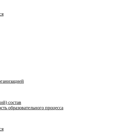
ся
рганизацией
ий) состав
сть образовательного процесса
ся