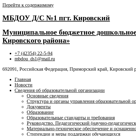
Перейти к содержимому
МБДОУ Д/С №1 пгт. Кировский
Муниципальное бюджетное дошкольное 
Кировского района»
+7 (42354) 22-5-94
mbdou_ds1@mail.ru
692091, Российская Федерация, Приморский край, Кировский ра
Главная
Новости
Сведения об образовательной организации
Основные сведения
Структура и органы управления образовательной о
Документы
Образование
Образовательные стандарты и требования
Руководство. Педагогический (научно-педагогическ
Материально-техническое обеспечение и оснащенно
Стипендии и меры поддержки обучающихся